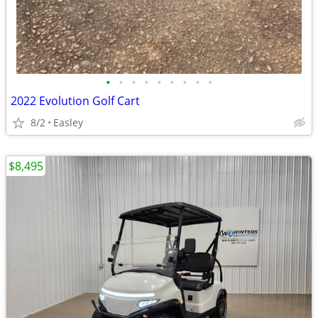
•
•
•
•
•
•
•
•
•
2022 Evolution Golf Cart
8/2
Easley
$8,495