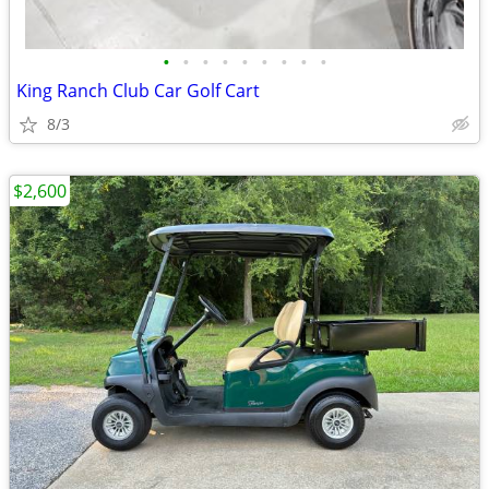
•
•
•
•
•
•
•
•
•
King Ranch Club Car Golf Cart
8/3
$2,600