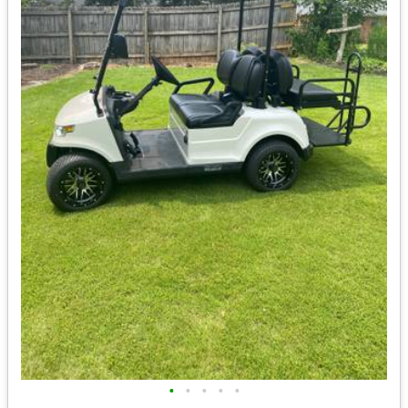
•
•
•
•
•