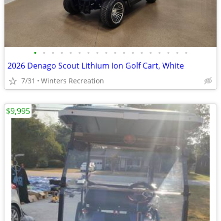
•
•
•
•
•
•
•
•
•
•
•
•
•
•
•
•
•
•
2026 Denago Scout Lithium Ion Golf Cart, White
7/31
Winters Recreation
$9,995