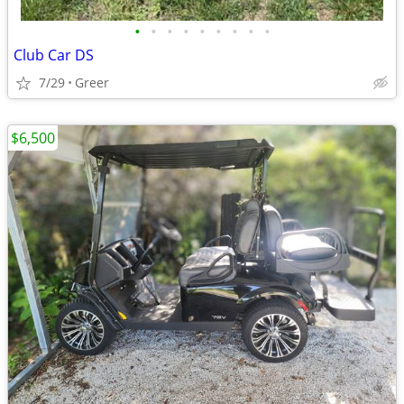
•
•
•
•
•
•
•
•
•
Club Car DS
7/29
Greer
$6,500