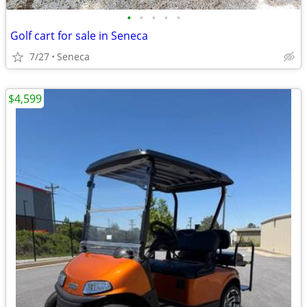
•
•
•
•
•
Golf cart for sale in Seneca
7/27
Seneca
$4,599