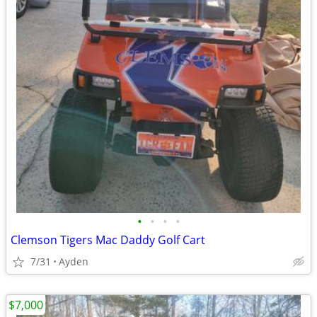
•
•
•
•
Clemson Tigers Mac Daddy Golf Cart
7/31
Ayden
$7,000