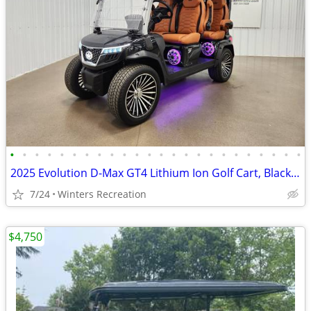
•
•
•
•
•
•
•
•
•
•
•
•
•
•
•
•
•
•
•
•
•
•
•
•
2025 Evolution D-Max GT4 Lithium Ion Golf Cart, Black Sapphire
7/24
Winters Recreation
$4,750