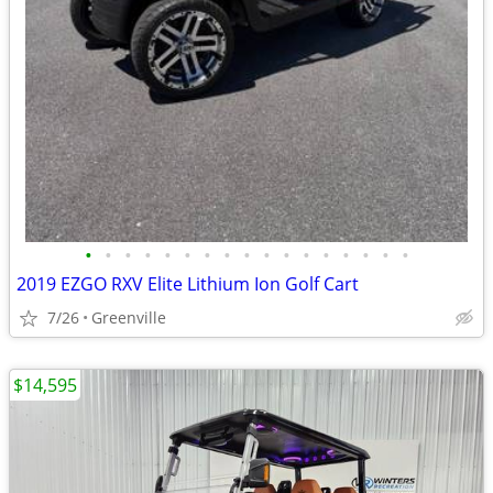
•
•
•
•
•
•
•
•
•
•
•
•
•
•
•
•
•
2019 EZGO RXV Elite Lithium Ion Golf Cart
7/26
Greenville
$14,595