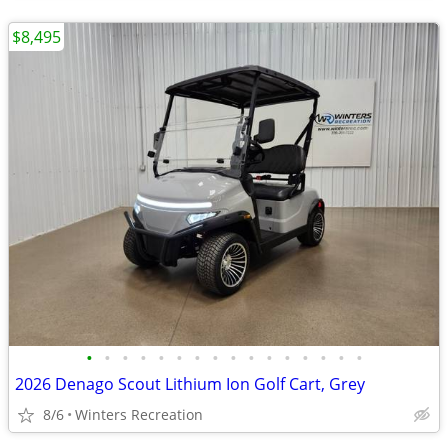
$8,495
•
•
•
•
•
•
•
•
•
•
•
•
•
•
•
•
2026 Denago Scout Lithium Ion Golf Cart, Grey
8/6
Winters Recreation