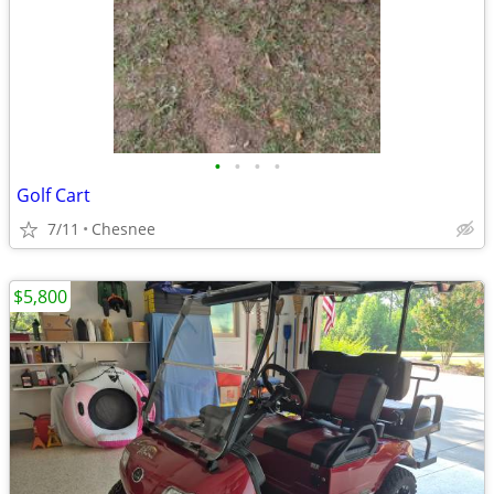
•
•
•
•
Golf Cart
7/11
Chesnee
$5,800