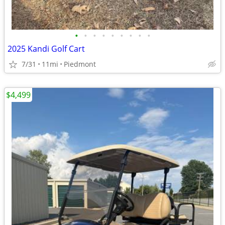
•
•
•
•
•
•
•
•
•
2025 Kandi Golf Cart
7/31
11mi
Piedmont
$4,499