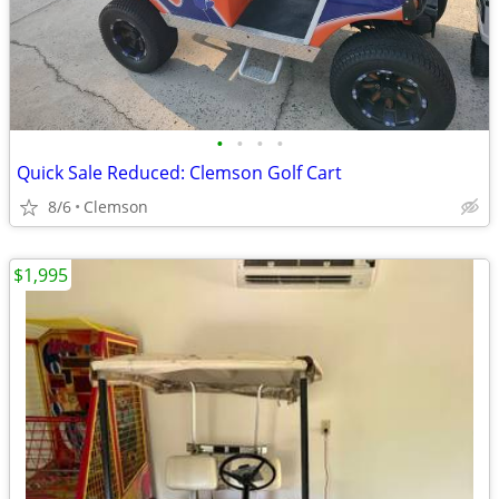
•
•
•
•
Quick Sale Reduced: Clemson Golf Cart
8/6
Clemson
$1,995