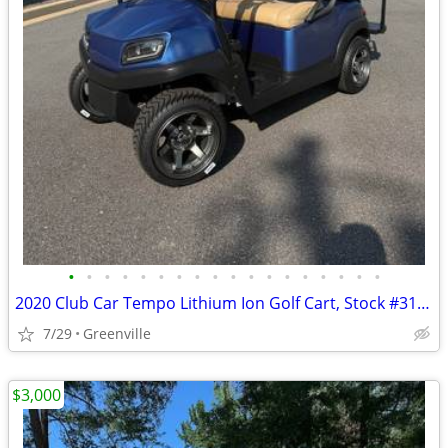
•
•
•
•
•
•
•
•
•
•
•
•
•
•
•
•
•
•
2020 Club Car Tempo Lithium Ion Golf Cart, Stock #31199
7/29
Greenville
$3,000