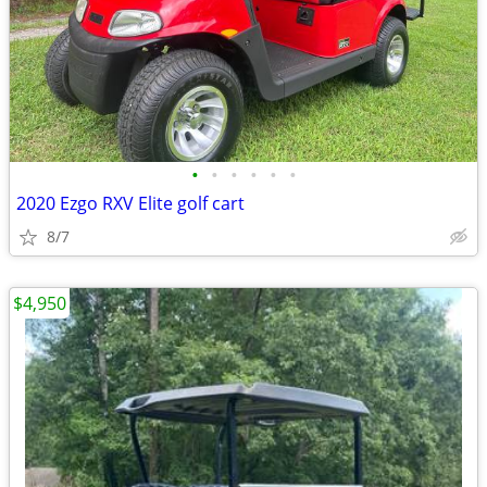
•
•
•
•
•
•
2020 Ezgo RXV Elite golf cart
8/7
$4,950