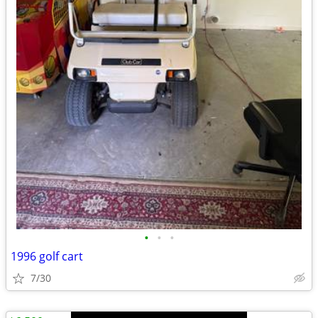
•
•
•
1996 golf cart
7/30