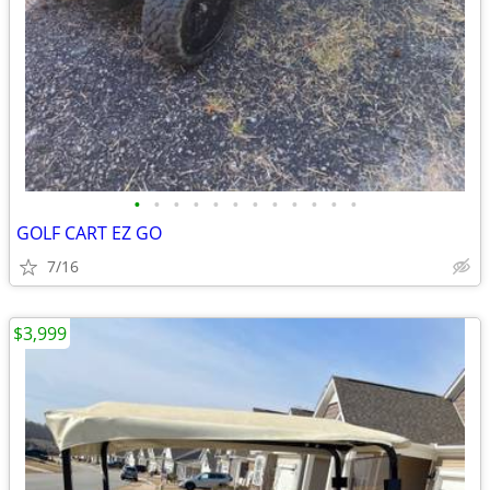
•
•
•
•
•
•
•
•
•
•
•
•
GOLF CART EZ GO
7/16
$3,999