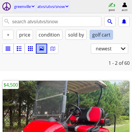
greenville
atvs/utvs/snow
post
acct
+
price
condition
sold by
golf cart
newest
1 - 2
of 60
$4,500