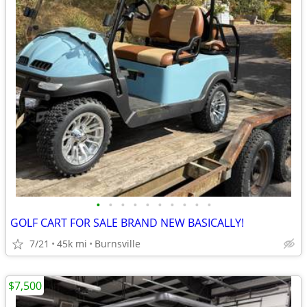
•
•
•
•
•
•
•
•
•
•
GOLF CART FOR SALE BRAND NEW BASICALLY!
7/21
45k mi
Burnsville
$7,500