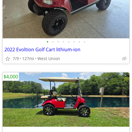
•
•
•
•
•
•
•
•
2022 Evoltion Golf Cart lithium-ion
7/9
127mi
West Union
$4,000