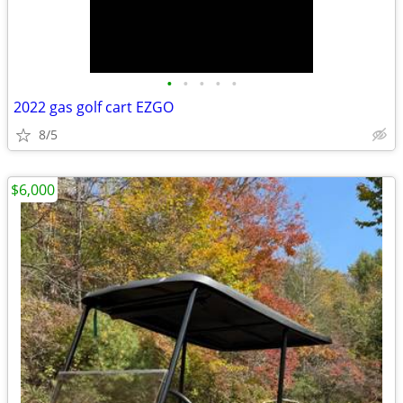
•
•
•
•
•
2022 gas golf cart EZGO
8/5
$6,000